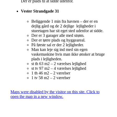
Der er plads til at sidde udenfor.
Vester Strandgade 31
Beliggende 1 min fra havnen – der er en
dejlig gård og de 2 dejlige lejligheder i
stueetagen har sit eget sted udenfor at sidde.
Der er 3 garager alle med strøm.
Der er tørre plads og hyggeareal.
På første sal er der 2 lejligheder.
Man kan leje sig ind med sin egen
vaskemaskine hvis man ikke ønsker at bruge
plads i lejligheden.
st th 63 m2 – 2 værelses lejlighed
st tv 97 m2 – 4 værelses lejlighed
1 th 46 m2 – 2 værelser
1 tv 58 m2 – 2 værelser
Maps were disabled by the visitor on this site. Click to
open the map in a new window.