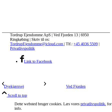
Tordrup Ejendomme ApS | Ved Fjorden 13 | 6950
Ringkøbing | Skriv til os:
TordrupEjendomme@icloud.com
| Tlf.:
+45 4036 5509
|
Privatlivspolitik
Link to Facebook
Dyekjærsvej
Ved Fjorden
Scroll to top
Dette websted bruger cookies. Læs vores
privatlivspolitik.
for
info.