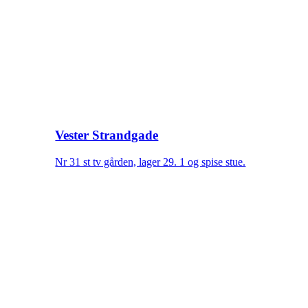
Vester Strandgade
Nr 31 st tv gården, lager 29. 1 og spise stue.