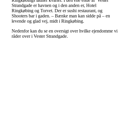
Ringkøbings latiner kvarter. I den ene ende af Vester
Strandgade er havnen og i den anden er, Hotel
Ringkøbing og Torvet. Der er sushi restaurant, og
Shooters bar i gaden. – Bænke man kan sidde på – en
levende og glad vej, midt i Ringkøbing.
Nedenfor kan du se en oversigt over hvilke ejendomme vi
råder over i Vester Strandgade.