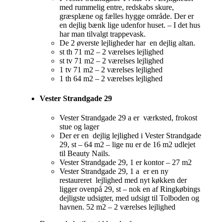
med rummelig entre, redskabs skure,
græsplæne og fælles hygge område. Der er
en dejlig bænk lige udenfor huset. – I det hus
har man tilvalgt trappevask.
De 2 øverste lejligheder har en dejlig altan.
st th 71 m2 – 2 værelses lejlighed
st tv 71 m2 – 2 værelses lejlighed
1 tv 71 m2 – 2 værelses lejlighed
1 th 64 m2 – 2 værelses lejlighed
Vester Strandgade 29
Vester Strandgade 29 a er værksted, frokost
stue og lager
Der er en dejlig lejlighed i Vester Strandgade
29, st – 64 m2 – lige nu er de 16 m2 udlejet
til Beauty Nails.
Vester Strandgade 29, 1 er kontor – 27 m2
Vester Strandgade 29, 1 a er en ny
restaureret lejlighed med nyt køkken der
ligger ovenpå 29, st – nok en af Ringkøbings
dejligste udsigter, med udsigt til Tolboden og
havnen. 52 m2 – 2 værelses lejlighed